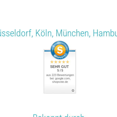
sseldorf
,
Köln
,
München
,
Hambu
SEHR GUT
5 / 5
aus 223 Bewertungen
bei: google.com,
shopvote.de