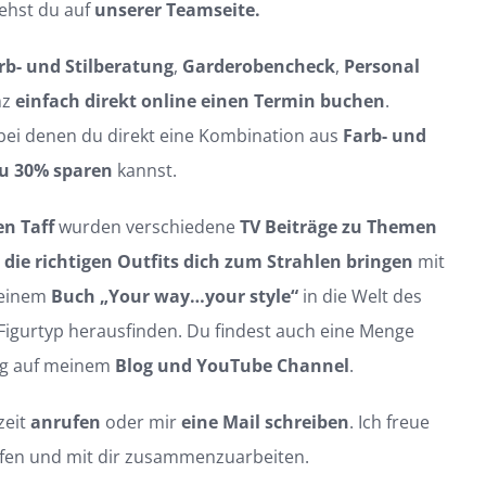
iehst du auf
unserer Teamseite.
rb- und Stilberatung
,
Garderobencheck
,
Personal
nz
einfach direkt online einen Termin buchen
.
bei denen du direkt eine Kombination aus
Farb- und
zu 30% sparen
kannst.
en Taff
wurden verschiedene
TV Beiträge zu Themen
die richtigen Outfits dich zum Strahlen bringen
mit
meinem
Buch
„Your way…your style“
in die Welt des
 Figurtyp herausfinden. Du findest auch eine Menge
ng auf meinem
Blog
und
YouTube Channel
.
zeit
anrufen
oder mir
eine Mail schreiben
. Ich freue
helfen und mit dir zusammenzuarbeiten.