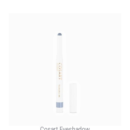
Cosart Eyeshadow