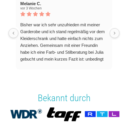
Melanie C.
vor 3 Wochen
Bisher war ich sehr unzufrieden mit meiner
Garderobe und ich stand regelmäßig vor dem
Kleiderschrank und hatte einfach nichts zum
Anziehen. Gemeinsam mit einer Freundin
habe ich eine Farb- und Stilberatung bei Julia
gebucht und mein kurzes Fazit ist: unbedingt
machen!
Julia ist eine sehr aufgeschlosse Frau, die sich
viel Zeit nimmt und alle Fragen rund um
Farben und ideale Schnitte beantwortet. Für
mich gab es ganz viele Aha-Momente und nun
Bekannt durch
weiß ich welche Farben mir stehen, welche
Silhouette ich eigentlich habe und worauf ich
achten kann, um zukünftig Fehlkäufe zu
vermeiden. Neben der Farbberatung stellt Julia
auch ein Styleboard zusammen, was nochmal