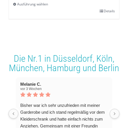
Ausführung wählen
Details
Dieses
Produkt
weist
mehrere
Varianten
Die Nr.1 in
Düsseldorf
,
Köln
,
auf.
München
,
Hamburg
und
Berlin
Die
Optionen
Melanie C.
können
vor 3 Wochen
auf
der
Bisher war ich sehr unzufrieden mit meiner
Produktseite
Garderobe und ich stand regelmäßig vor dem
Kleiderschrank und hatte einfach nichts zum
gewählt
Anziehen. Gemeinsam mit einer Freundin