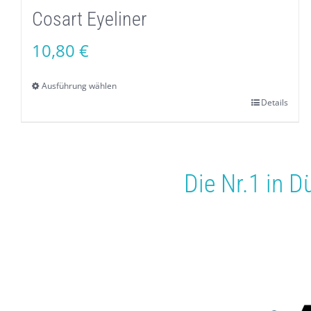
Cosart Eyeliner
10,80
€
Ausführung wählen
Details
Dieses
Produkt
weist
mehrere
Die Nr.1 in
Dü
Varianten
auf.
Die
Optionen
können
auf