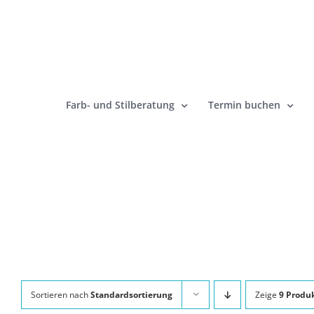
Zum
Inhalt
springen
Farb- und Stilberatung
Termin buchen
Sortieren nach
Standardsortierung
Zeige
9 Produ