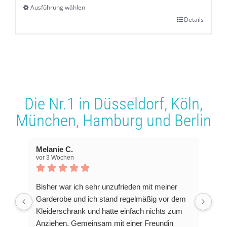
Ausführung wählen
Details
Dieses
Produkt
weist
mehrere
Varianten
Die Nr.1 in
Düsseldorf
,
Köln
,
auf.
München
,
Hamburg
und
Berlin
Die
Optionen
Melanie C.
können
vor 3 Wochen
auf
der
Bisher war ich sehr unzufrieden mit meiner
Produktseite
Garderobe und ich stand regelmäßig vor dem
Kleiderschrank und hatte einfach nichts zum
gewählt
Anziehen. Gemeinsam mit einer Freundin