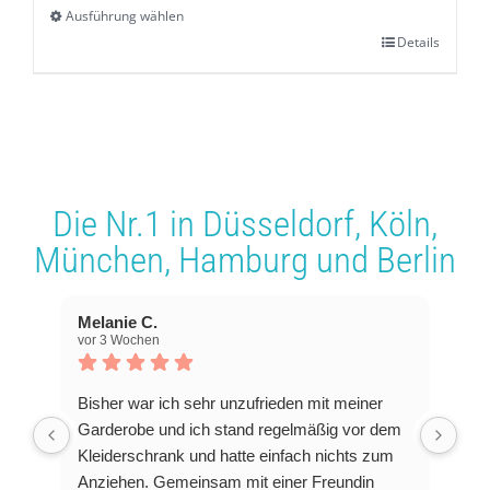
Ausführung wählen
Details
Dieses
Produkt
weist
mehrere
Varianten
Die Nr.1 in
Düsseldorf
,
Köln
,
auf.
München
,
Hamburg
und
Berlin
Die
Optionen
Melanie C.
können
vor 3 Wochen
auf
der
Bisher war ich sehr unzufrieden mit meiner
Produktseite
Garderobe und ich stand regelmäßig vor dem
Kleiderschrank und hatte einfach nichts zum
gewählt
Anziehen. Gemeinsam mit einer Freundin