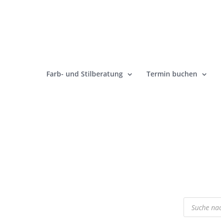
Zum
Inhalt
springen
Farb- und Stilberatung
Termin buchen
Products
search