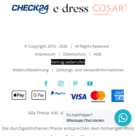
© Copyright 2016 -
2026 | All Rights Reserved
Impressum
|
Datenschutz
|
AGB
Vertrag widerrufen
Widerrufsbelehrung
|
Zahlungs- und Versandinformationen
Alle Preise inkl. der gesetzlichen MwSt.
Du hast Fragen?
Whatsapp Chat starten
Die durchgestrichenen Preise entsprechen dem bisherigen Preis