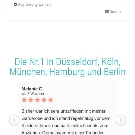
Ausführung wählen
Details
Dieses
Produkt
weist
mehrere
Varianten
Die Nr.1 in
Düsseldorf
,
Köln
,
auf.
München
,
Hamburg
und
Berlin
Die
Optionen
Melanie C.
können
vor 3 Wochen
auf
der
Bisher war ich sehr unzufrieden mit meiner
Produktseite
Garderobe und ich stand regelmäßig vor dem
Kleiderschrank und hatte einfach nichts zum
gewählt
Anziehen. Gemeinsam mit einer Freundin