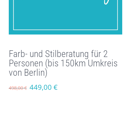
Farb- und Stilberatung für 2
Personen (bis 150km Umkreis
von Berlin)
Ursprünglicher
Aktueller
449,00
€
498,00
€
Preis
Preis
war:
ist:
498,00 €
449,00 €.