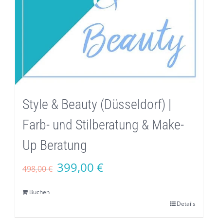
Style & Beauty (Düsseldorf) |
Farb- und Stilberatung & Make-
Up Beratung
Ursprünglicher
Aktueller
399,00
€
498,00
€
Preis
Preis
Buchen
war:
ist:
Details
498,00 €
399,00 €.