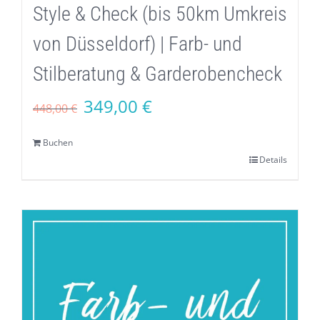
Style & Check (bis 50km Umkreis
von Düsseldorf) | Farb- und
Stilberatung & Garderobencheck
Ursprünglicher
Aktueller
349,00
€
448,00
€
Preis
Preis
Buchen
war:
ist:
Details
448,00 €
349,00 €.