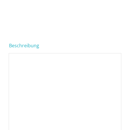
Beschreibung
Beschreibung
Farb- und Stilberatung
für 2 Personen
449
€