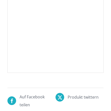
Hamburg
Berlin
Anzahl Termine & Dauer
Termin 1 von 1
Farb- und Stilberatung als Paar ca. 2h
Auf Facebook
Produkt twittern
teilen