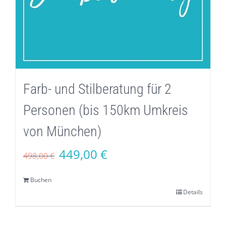
Farb- und Stilberatung für 2
Personen (bis 150km Umkreis
von München)
Ursprünglicher
Aktueller
449,00
€
498,00
€
Preis
Preis
Buchen
war:
ist:
Details
498,00 €
449,00 €.