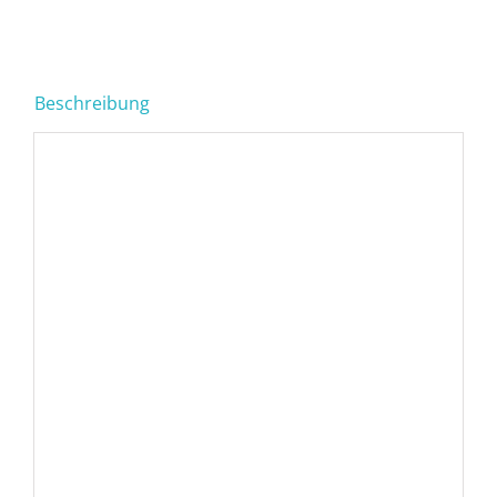
Beschreibung
Beschreibung
Garderobencheck
199
€
Du möchtest wissen was am besten zu dir
passt und die anderen Dinge aus deinem
Kleiderschrank aussortieren?