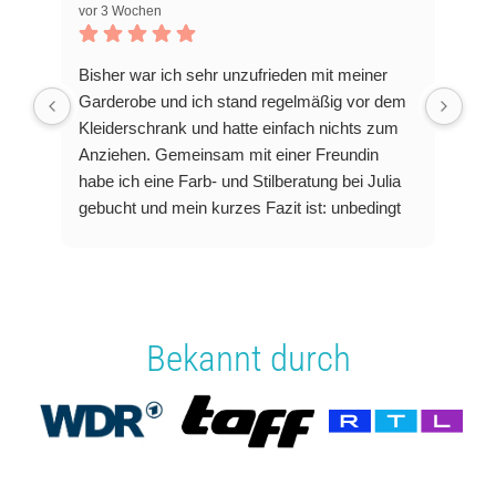
vor 3 Wochen
Bisher war ich sehr unzufrieden mit meiner
Garderobe und ich stand regelmäßig vor dem
Kleiderschrank und hatte einfach nichts zum
Anziehen. Gemeinsam mit einer Freundin
habe ich eine Farb- und Stilberatung bei Julia
gebucht und mein kurzes Fazit ist: unbedingt
machen!
Julia ist eine sehr aufgeschlosse Frau, die sich
viel Zeit nimmt und alle Fragen rund um
Farben und ideale Schnitte beantwortet. Für
mich gab es ganz viele Aha-Momente und nun
Bekannt durch
weiß ich welche Farben mir stehen, welche
Silhouette ich eigentlich habe und worauf ich
achten kann, um zukünftig Fehlkäufe zu
vermeiden. Neben der Farbberatung stellt Julia
auch ein Styleboard zusammen, was nochmal