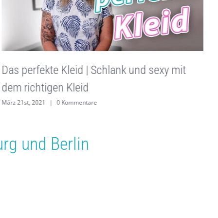
G
Das perfekte Kleid | Schlank und sexy mit
s
dem richtigen Kleid
M
März 21st, 2021
|
0 Kommentare
rg
und
Berlin