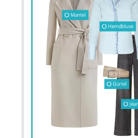
Mantel
Hemdbluse
Gürtel
Jea