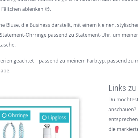
Fältchen ablenken 😊.
 Bluse, die Business darstellt, mit einem kleinen, stylischen
 Statement-Ohrringe passend zu Statement-Uhr, um meinen E
tasche.
Kriterien geachtet – passend zu meinem Farbtyp, passend zu
habe.
Links zu
Du möchtest 
anschauen? K
Ohrringe
Lipgloss
entsprechend
die markierte