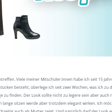
ntreffen. Viele meiner Mitschüler:innen habe ich seit 15 J
sstücken besteht, überlege ich seit zwei Wochen, was ich zu
ge zu finden. Der Look sollte nicht zu legere sein aber auch
ich lange sitzen werde aber trotzdem elegant wirken. Ich m
eitig auch als Mutter zeigt. Und natürlich darf der Look auc