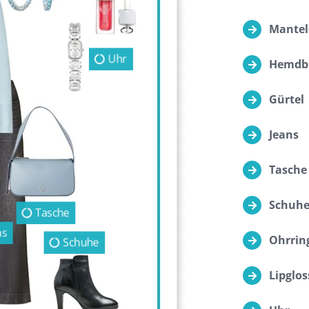
Mantel
Uhr
Hemdb
Gürtel
Jeans
Tasche
Schuh
Tasche
ns
Ohrrin
Schuhe
Lipglos