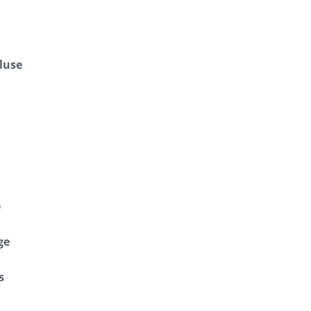
luse
e
ge
s