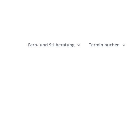
Zum
Inhalt
springen
Farb- und Stilberatung
Termin buchen
Zeige
grösseres