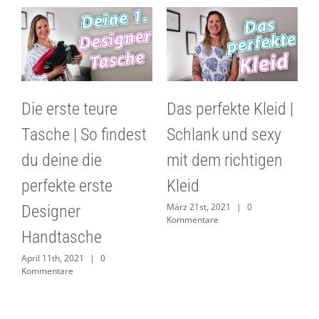
G
Die erste teure
Das perfekte Kleid |
|
Tasche | So findest
Schlank und sexy
du deine die
mit dem richtigen
m
perfekte erste
Kleid
März 21st, 2021
|
0
G
Designer
Kommentare
M
Handtasche
K
April 11th, 2021
|
0
Kommentare