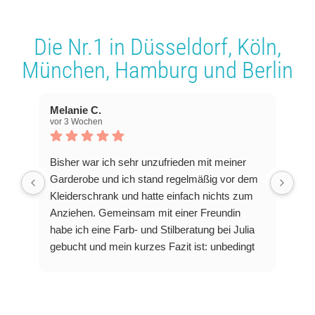
Die Nr.1 in
Düsseldorf
,
Köln
,
München
,
Hamburg
und
Berlin
Melanie C.
vor 3 Wochen
Bisher war ich sehr unzufrieden mit meiner
Garderobe und ich stand regelmäßig vor dem
Kleiderschrank und hatte einfach nichts zum
Anziehen. Gemeinsam mit einer Freundin
habe ich eine Farb- und Stilberatung bei Julia
gebucht und mein kurzes Fazit ist: unbedingt
machen!
Julia ist eine sehr aufgeschlosse Frau, die sich
viel Zeit nimmt und alle Fragen rund um
Farben und ideale Schnitte beantwortet. Für