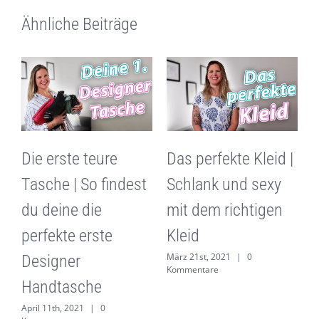
Ähnliche Beiträge
G
Die erste teure
Das perfekte Kleid |
|
Tasche | So findest
Schlank und sexy
du deine die
mit dem richtigen
m
perfekte erste
Kleid
März 21st, 2021
|
0
G
Designer
Kommentare
M
Handtasche
K
April 11th, 2021
|
0